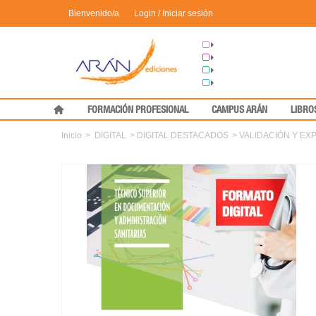
Bienvenido/a
Login / Iniciar sesión
Grupo Arán
Congresos
Formación
Medical Press
FORMACIÓN PROFESIONAL
CAMPUS ARÁN
LIBRO
Inicio
>
DIGITAL
>
DIGITAL DESTACADOS
>
VALIDACIÓN Y EX