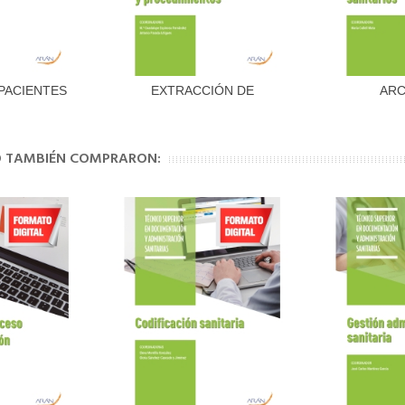
PACIENTES
EXTRACCIÓN DE
ARC
al carrito
Añadir al carrito
Aña
DIAGNÓSTICOS Y...
DOCUM
SAN
TO TAMBIÉN COMPRARON: