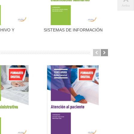
Arriba
HIVO Y
SISTEMAS DE INFORMACIÓN
OFIMÁTI
dir al carrito
Añadir al carrito
ENTACIÓN
Y...
ITARIOS