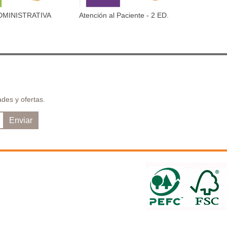
DMINISTRATIVA
Atención al Paciente - 2 ED.
ATENCIO
dir al carrito
Añadir al carrito
ITARIA
P
des y ofertas.
Enviar