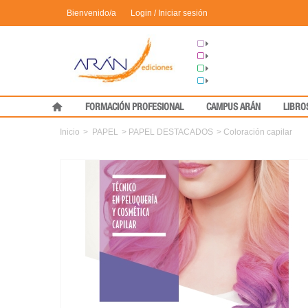
Bienvenido/a
Login / Iniciar sesión
Grupo Arán
Congresos
Formación
Medical Press
FORMACIÓN PROFESIONAL
CAMPUS ARÁN
LIBRO
Inicio
>
PAPEL
>
PAPEL DESTACADOS
>
Coloración capilar