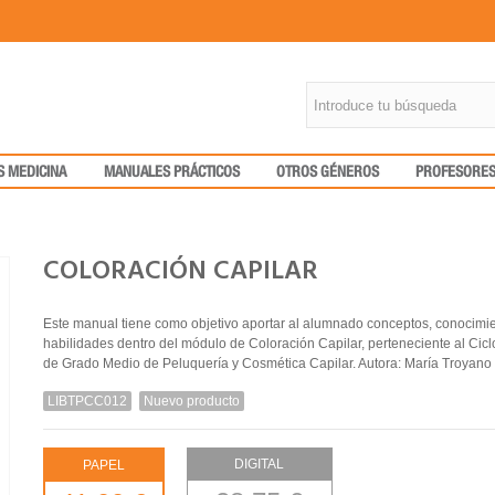
S MEDICINA
MANUALES PRÁCTICOS
OTROS GÉNEROS
PROFESORE
COLORACIÓN CAPILAR
Este manual tiene como objetivo aportar al alumnado conceptos, conocimie
habilidades dentro del módulo de Coloración Capilar, perteneciente al Cic
de Grado Medio de Peluquería y Cosmética Capilar. Autora: María Troyan
LIBTPCC012
Nuevo producto
DIGITAL
PAPEL