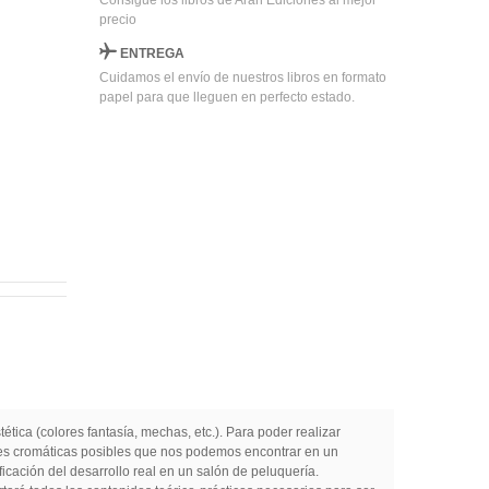
Consigue los libros de Arán Ediciones al mejor
precio
ENTREGA
Cuidamos el envío de nuestros libros en formato
papel para que lleguen en perfecto estado.
ética (colores fantasía, mechas, etc.). Para poder realizar
ones cromáticas posibles que nos podemos encontrar en un
ficación del desarrollo real en un salón de peluquería.