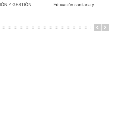
IÓN Y GESTIÓN
Educación sanitaria y
DI
dir al carrito
Añadir al carrito
ÁREA...
promoción...