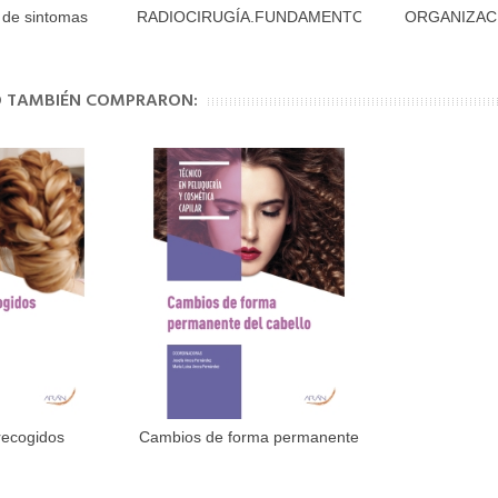
 de sintomas
RADIOCIRUGÍA.FUNDAMENTOS,...
ORGANIZAC
al carrito
Añadir al carrito
Aña
.
DEL 
TO TAMBIÉN COMPRARON:
recogidos
Cambios de forma permanente
al carrito
Añadir al carrito
del...