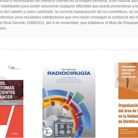
das y necesidades de nuestros clientes en la imagen personal. Este manual aporta
n habilidades para poder solucionar cualquier dificultad que pueda presentarse a 
s del cabello y cuero cabelludo, la correcta manipulación de los cosméticos, su co
dremos unos resultados satisfactorios que nos harán conseguir la confianza del cli
l Real Decreto 1588/2011, del 4 de noviembre, que establece el título de Peluque
ero.