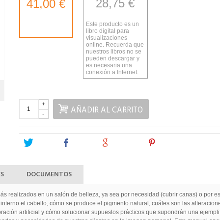
28,75 €
41,00 €
Este producto es un
libro digital para
visualizaciones
online. Recuerda que
nuestros libros no se
pueden descargar y
es necesaria una
conexión a Internet.
+
AÑADIR AL CARRITO
-
Tweet
Share
Google+
Pinterest
ES
DOCUMENTOS
ás realizados en un salón de belleza, ya sea por necesidad (cubrir canas) o por est
interno el cabello, cómo se produce el pigmento natural, cuáles son las alteraci
loración artificial y cómo solucionar supuestos prácticos que supondrán una ejempli