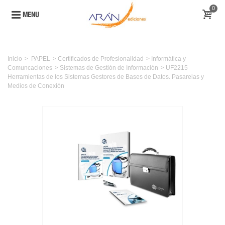
0
MENU
Inicio
>
PAPEL
>
Certificados de Profesionalidad
>
Informática y
Comuncaciones
>
Sistemas de Gestión de Información
>
UF2215
Herramientas de los Sistemas Gestores de Bases de Datos. Pasarelas y
Medios de Conexión