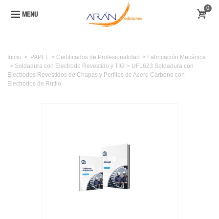
0
MENU
Inicio
>
PAPEL
>
Certificados de Profesionalidad
>
Fabricación Mecánica
>
Soldadura con Electrodo Revestido y TIG
>
UF1623 Soldadura con
Electrodos Revestidos de Chapas y Perfiles de Acero Carbono con
Electrodos de Rutilo