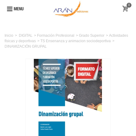
0
MENU
Inicio
>
DIGITAL
>
Formación Profesional
>
Grado Superior
>
Actividades
físicas y deportivas
>
TS Ensenanza y animacion sociodeportiva
>
DINAMIZACIÓN GRUPAL