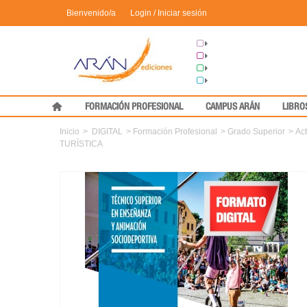
Bienvenido/a
Login / Iniciar sesión
Grupo Arán
Congresos
Formación
Medical Press
FORMACIÓN PROFESIONAL
CAMPUS ARÁN
LIBRO
Inicio
>
DIGITAL
>
Formación Profesional
>
Grado Superior
>
Act
TURÍSTICA