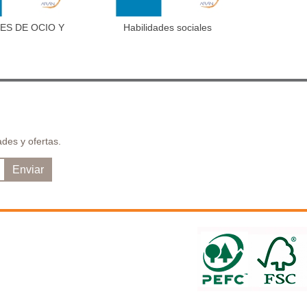
ES DE OCIO Y
Habilidades sociales
Fitn
dir al carrito
Añadir al carrito
PO LIBRE
ent
des y ofertas.
Enviar