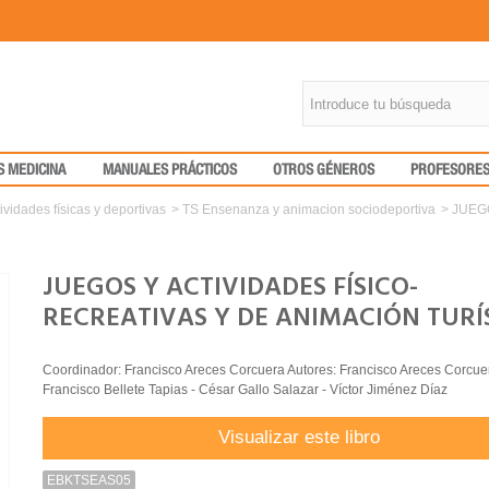
S MEDICINA
MANUALES PRÁCTICOS
OTROS GÉNEROS
PROFESORE
ividades físicas y deportivas
>
TS Ensenanza y animacion sociodeportiva
>
JUEG
JUEGOS Y ACTIVIDADES FÍSICO-
RECREATIVAS Y DE ANIMACIÓN TURÍ
Coordinador: Francisco Areces Corcuera Autores: Francisco Areces Corcue
Francisco Bellete Tapias - César Gallo Salazar - Víctor Jiménez Díaz
Visualizar este libro
EBKTSEAS05