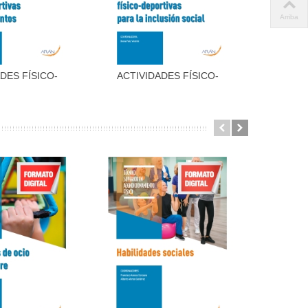
Arriba
DES FÍSICO-
ACTIVIDADES FÍSICO-
METOD
dir al carrito
Añadir al carrito
IVAS DE...
DEPORTIVAS...
ENS