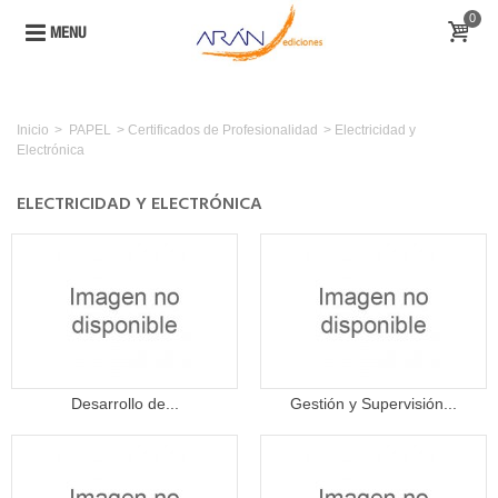
0
MENU
Inicio
>
PAPEL
>
Certificados de Profesionalidad
>
Electricidad y
Electrónica
ELECTRICIDAD Y ELECTRÓNICA
Desarrollo de...
Gestión y Supervisión...