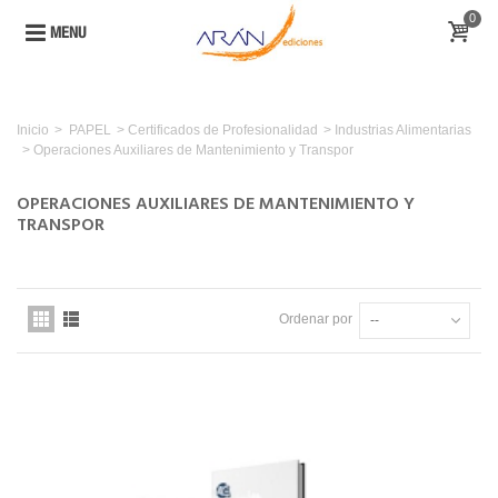
0
MENU
Inicio
>
PAPEL
>
Certificados de Profesionalidad
>
Industrias Alimentarias
>
Operaciones Auxiliares de Mantenimiento y Transpor
OPERACIONES AUXILIARES DE MANTENIMIENTO Y
TRANSPOR
Ordenar por
--