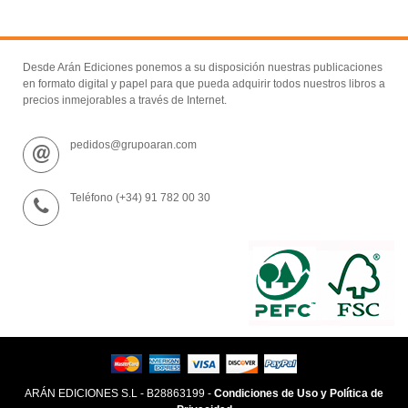
Desde Arán Ediciones ponemos a su disposición nuestras publicaciones
en formato digital y papel para que pueda adquirir todos nuestros libros a
precios inmejorables a través de Internet.
pedidos@grupoaran.com
Teléfono (+34) 91 782 00 30
ARÁN EDICIONES S.L - B28863199 -
Condiciones de Uso y Política de