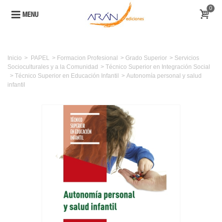
0
MENU
Inicio
>
PAPEL
>
Formacion Profesional
>
Grado Superior
>
Servicios
Socioculturales y a la Comunidad
>
Técnico Superior en Integración Social
>
Técnico Superior en Educación Infantil
>
Autonomía personal y salud
infantil